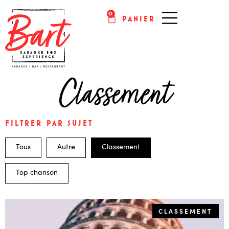
0
PANIER
KARAOKÉ PARIS
Classement
FILTRER PAR SUJET
Tous
Autre
Classement
Top chanson
CLASSEMENT