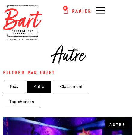
0
PANIER
KARAOKÉ PARIS
Autre
FILTRER PAR SUJET
Tous
Autre
Classement
Top chanson
AUTRE