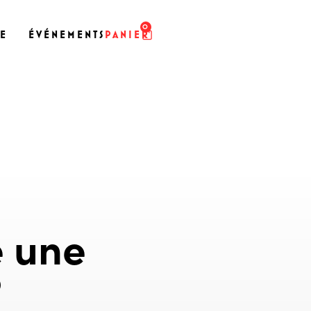
0
SE
ÉVÉNEMENTS
PANIER
 une
?