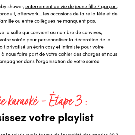
aby shower,
enterrement de vie de jeune fille / garçon
,
roduit, afterwork… les occasions de faire la fête et de
 famille ou entre collègues ne manquent pas.
é la salle qui convient au nombre de convives,
otre soirée pour personnaliser la décoration de la
oit privatisé un écrin cosy et intimiste pour votre
 à nous faire part de votre cahier des charges et nous
compagner dans l’organisation de votre soirée.
ée karaoké – Étape 3 :
issez votre playlist
r la soirée sur le thème de la variété des années 80 ?