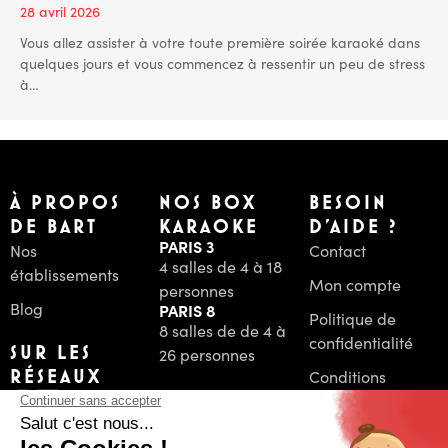
28 avril 2026
Vous allez assister à votre toute première soirée karaoké dans
quelques jours et vous commencez à ressentir un peu de stress
à…
À PROPOS
NOS BOX
BESOIN
DE BART
KARAOKE
D'AIDE ?
PARIS 3
Nos
Contact
4 salles de 4 à 18
établissements
Mon compte
personnes
Blog
PARIS 8
Politique de
8 salles de de 4 à
confidentialité
SUR LES
26 personnes
RÉSEAUX
Conditions
Générales de
Vente