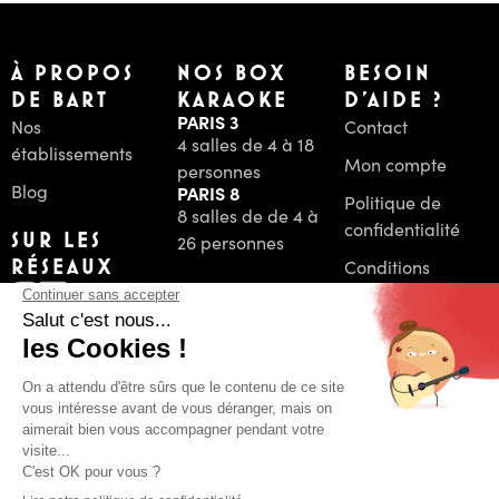
À PROPOS
NOS BOX
BESOIN
DE BART
KARAOKE
D'AIDE ?
PARIS 3
Nos
Contact
4 salles de 4 à 18
établissements
Mon compte
personnes
Blog
PARIS 8
Politique de
8 salles de de 4 à
confidentialité
SUR LES
26 personnes
RÉSEAUX
Conditions
Générales de
Vente
PAIEMENT
Mentions Légales
SÉCURISÉ
2026 | Bart Karaoke Box
Design by
Penrose