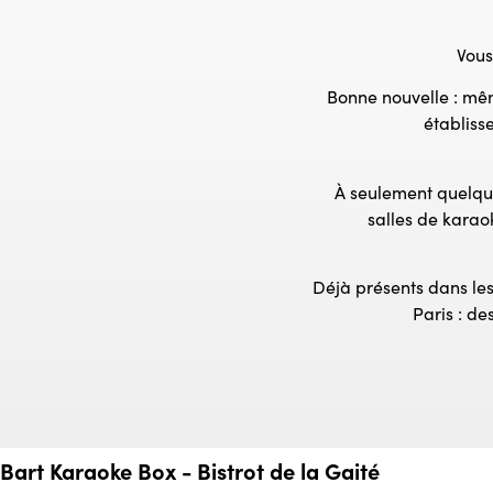
Vous
Bonne nouvelle : mêm
établiss
À seulement quelques
salles de karao
Déjà présents dans les
Paris : de
Bart Karaoke Box - Bistrot de la Gaité