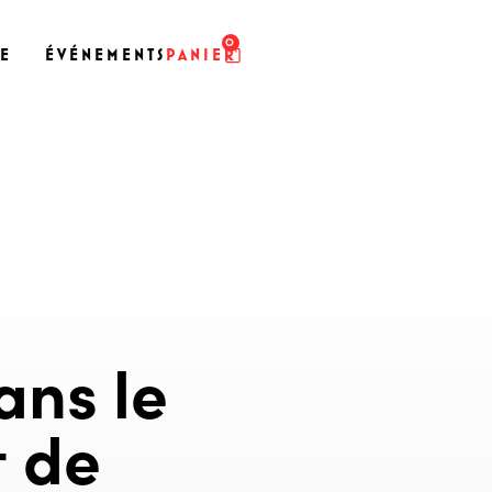
0
SE
ÉVÉNEMENTS
PANIER
ans le
t de